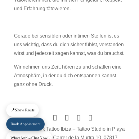
und Erfahrung tätowieren.
Gerade bei sensiblen oder intimen Stellen ist es
uns wichtig, dass du dich sicher fühlst, verstanden
wirst und jederzeit sagen kannst, was du brauchst.
Wir nehmen uns Zeit, hören zu und schaffen eine
Atmosphäre, in der du dich entspannen kannst –
ganz ohne Druck.
📍
Show Route
Book Appointment
© World of Ink Tattoo Ibiza – Tattoo Studio in Playa
d’en Bossa, Ibiza Carrer de la Murtra 10, 07817
WhatsApp – Chat Now