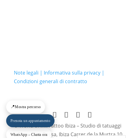
Note legali | Informativa sulla privacy |
Condizioni generali di contratto
📍
Mostra percorso
Prenota un appuntamento
© World of Ink Tattoo Ibiza – Studio di tatuaggi
a Playa d’en Bossa, Ibiza Carrer de la Murtra 10,
WhatsApp – Chatta ora