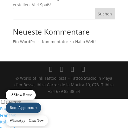
erstellen. Viel Spaß!
Suchen
Neueste Kommentare
Ein WordPress-Kommentator
zu
Hallo Welt!
© World of Ink Tattoo Ibiza – Tattoo Studio in Playa
d’en Bossa, Ibiza Carrer de la Murtra 10, 07817 Ibiza
+34 679 83 38 54
📍
Show Route
Deutsch
Book Appointment
English
Français
WhatsApp – Chat Now
Italiano